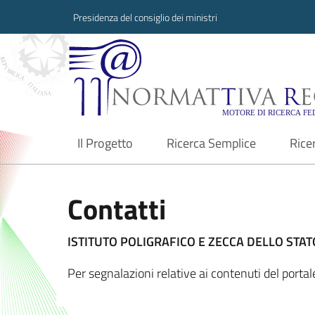
Presidenza del consiglio dei ministri
Normattiva Region
Il Progetto
Ricerca Semplice
Rice
current
Contatti
ISTITUTO POLIGRAFICO E ZECCA DELLO STATO
Per segnalazioni relative ai contenuti del port