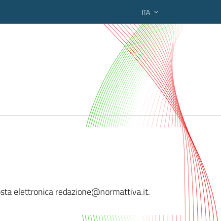
ITA
ederato regionale
 posta elettronica redazione@normatti
va.it.