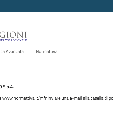
i - Motore di ricerca f
rca Avanzata
Normattiva
 S.p.A.
ale www.normattiva.it/mfr inviare una e-mail alla casella di