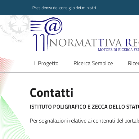
Presidenza del consiglio dei ministri
Normattiva Region
Il Progetto
Ricerca Semplice
Rice
current
Contatti
ISTITUTO POLIGRAFICO E ZECCA DELLO STATO
Per segnalazioni relative ai contenuti del port