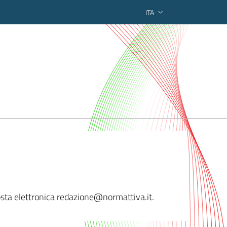
ITA
ederato regionale
 posta elettronica redazione@normattiv
a.it.