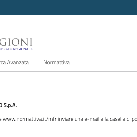
i - Motore di ricerca f
rca Avanzata
Normattiva
 S.p.A.
ale www.normattiva.it/mfr inviare una e-mail alla casella di