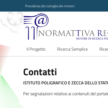
Presidenza del consiglio dei ministri
Normattiva Region
Il Progetto
Ricerca Semplice
Rice
current
Contatti
ISTITUTO POLIGRAFICO E ZECCA DELLO STATO
Per segnalazioni relative ai contenuti del port