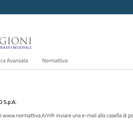
i - Motore di ricerca f
rca Avanzata
Normattiva
 S.p.A.
ale www.normattiva.it/mfr inviare una e-mail alla casella di 