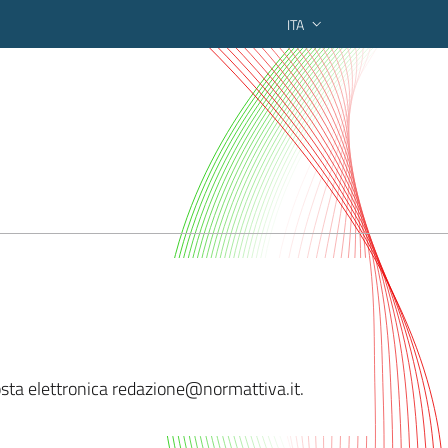
ITA
ederato regionale
posta elettronica redazione@no
rmattiva.it.