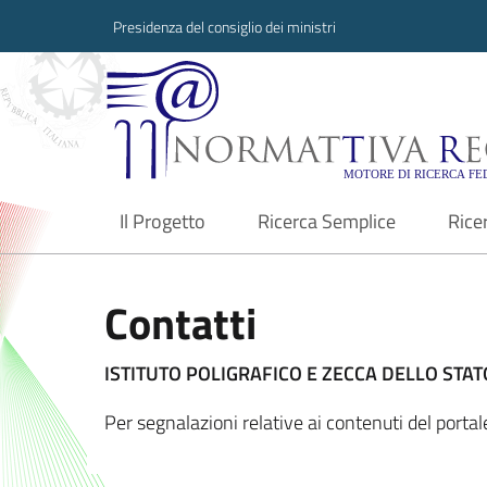
Presidenza del consiglio dei ministri
Normattiva Region
Il Progetto
Ricerca Semplice
Rice
current
Contatti
ISTITUTO POLIGRAFICO E ZECCA DELLO STATO
Per segnalazioni relative ai contenuti del porta