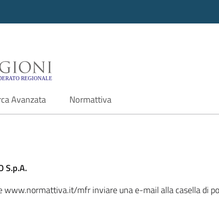
i - Motore di ricerca f
rca Avanzata
Normattiva
 S.p.A.
le www.normattiva.it/mfr inviare una e-mail alla casella di po