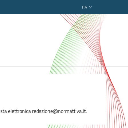
ITA
ederato regionale
sta elettronica redazio
ne@normattiva.it.