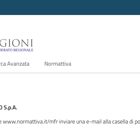
i - Motore di ricerca f
rca Avanzata
Normattiva
 S.p.A.
ale www.normattiva.it/mfr inviare una e-mail alla casella di