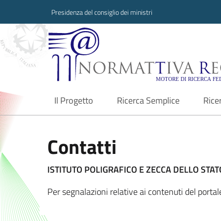
Presidenza del consiglio dei ministri
Normattiva Region
Il Progetto
Ricerca Semplice
Rice
current
Contatti
ISTITUTO POLIGRAFICO E ZECCA DELLO STATO
Per segnalazioni relative ai contenuti del port