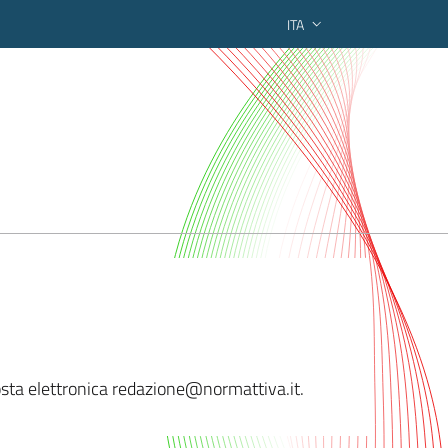
ITA
ederato regionale
 posta elettronica redazione@normat
tiva.it.