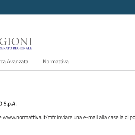
i - Motore di ricerca f
rca Avanzata
Normattiva
 S.p.A.
ale www.normattiva.it/mfr inviare una e-mail alla casella di