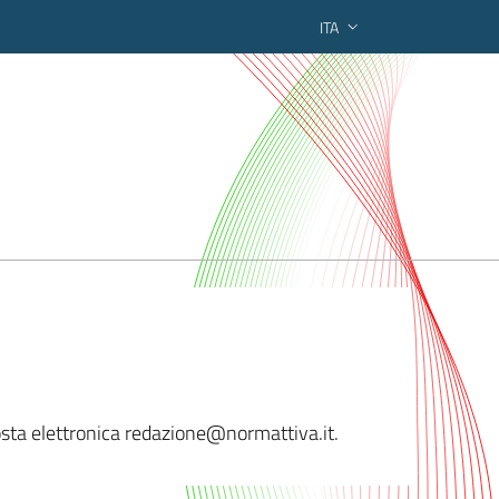
ITA
ederato regionale
 posta elettronica redazione@norma
ttiva.it.