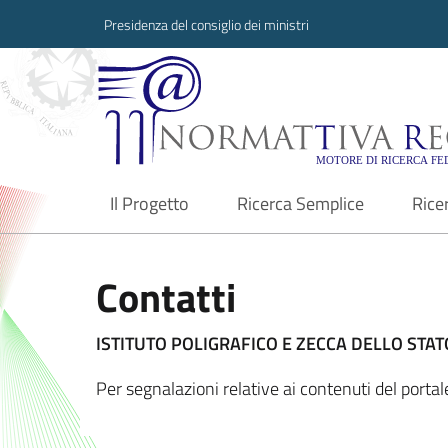
Presidenza del consiglio dei ministri
Normattiva Region
Il Progetto
Ricerca Semplice
Rice
current
Contatti
ISTITUTO POLIGRAFICO E ZECCA DELLO STATO
Per segnalazioni relative ai contenuti del port