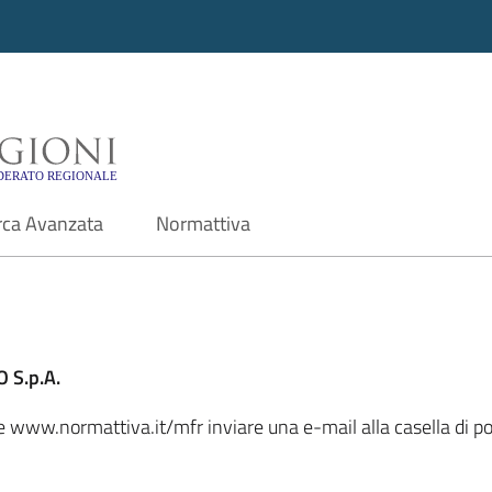
i - Motore di ricerca f
rca Avanzata
Normattiva
 S.p.A.
ale www.normattiva.it/mfr inviare una e-mail alla casella di 