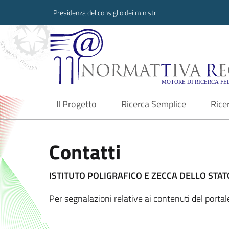
Presidenza del consiglio dei ministri
Normattiva Region
Il Progetto
Ricerca Semplice
Rice
current
Contatti
ISTITUTO POLIGRAFICO E ZECCA DELLO STATO
Per segnalazioni relative ai contenuti del port