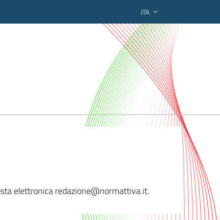
ITA
ederato regionale
posta elettronica redazione@normattiva.i
t.