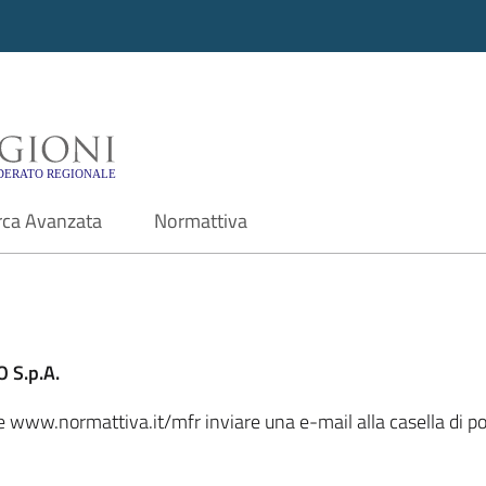
i - Motore di ricerca f
rca Avanzata
Normattiva
 S.p.A.
ale www.normattiva.it/mfr inviare una e-mail alla casella di 