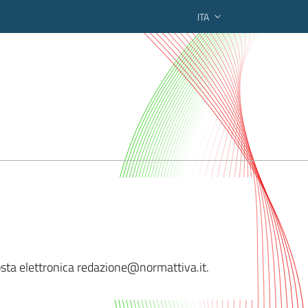
ITA
ederato regionale
posta elettronica redazione@n
ormattiva.it.