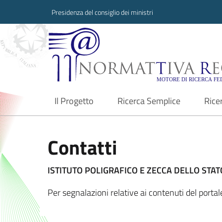
Presidenza del consiglio dei ministri
Normattiva Region
Il Progetto
Ricerca Semplice
Rice
current
Contatti
ISTITUTO POLIGRAFICO E ZECCA DELLO STATO
Per segnalazioni relative ai contenuti del port