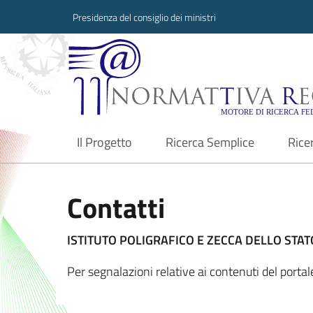
Presidenza del consiglio dei ministri
Normattiva Region
Il Progetto
Ricerca Semplice
Rice
current
Contatti
ISTITUTO POLIGRAFICO E ZECCA DELLO STATO
Per segnalazioni relative ai contenuti del port