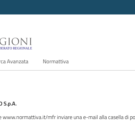
i - Motore di ricerca f
rca Avanzata
Normattiva
 S.p.A.
ale www.normattiva.it/mfr inviare una e-mail alla casella di 