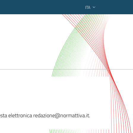
ITA
ederato regionale
posta elettronica redazione@
normattiva.it.