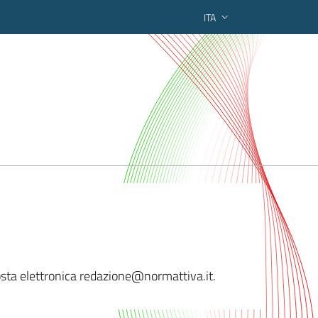
ITA
ederato regionale
sta elettronica redazi
one@normattiva.it.