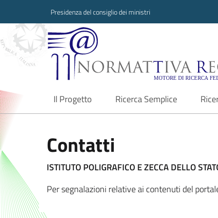
Presidenza del consiglio dei ministri
Normattiva Region
Il Progetto
Ricerca Semplice
Rice
current
Contatti
ISTITUTO POLIGRAFICO E ZECCA DELLO STATO
Per segnalazioni relative ai contenuti del porta