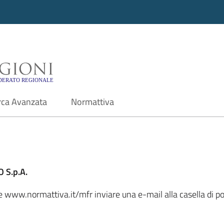
i - Motore di ricerca f
rca Avanzata
Normattiva
 S.p.A.
le www.normattiva.it/mfr inviare una e-mail alla casella di po