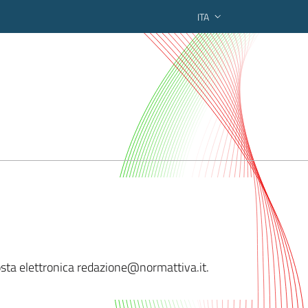
ITA
ederato regionale
posta elettronica redazione@normattiva.i
t.