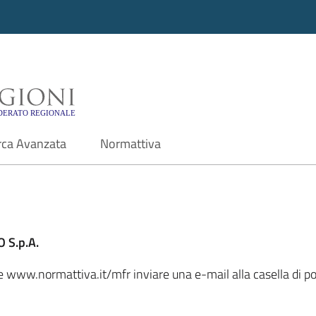
i - Motore di ricerca f
rca Avanzata
Normattiva
 S.p.A.
ale www.normattiva.it/mfr inviare una e-mail alla casella di 