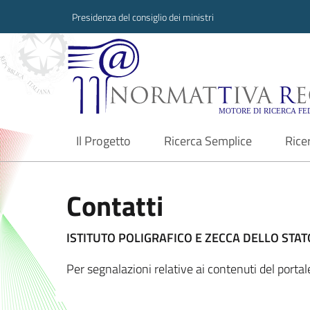
Presidenza del consiglio dei ministri
Normattiva Region
Il Progetto
Ricerca Semplice
Rice
current
Contatti
ISTITUTO POLIGRAFICO E ZECCA DELLO STATO
Per segnalazioni relative ai contenuti del port