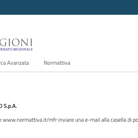
i - Motore di ricerca f
rca Avanzata
Normattiva
 S.p.A.
ale www.normattiva.it/mfr inviare una e-mail alla casella di