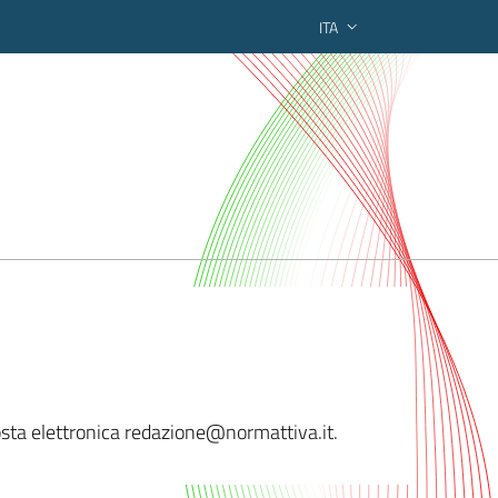
ITA
ederato regionale
 posta elettronica redazione@normatt
iva.it.