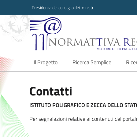
Presidenza del consiglio dei ministri
Normattiva Region
Il Progetto
Ricerca Semplice
Rice
current
Contatti
ISTITUTO POLIGRAFICO E ZECCA DELLO STATO
Per segnalazioni relative ai contenuti del port