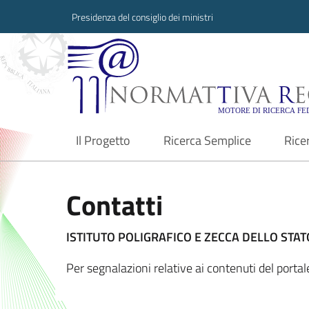
Presidenza del consiglio dei ministri
Normattiva Region
Il Progetto
Ricerca Semplice
Rice
current
Contatti
ISTITUTO POLIGRAFICO E ZECCA DELLO STATO
Per segnalazioni relative ai contenuti del port