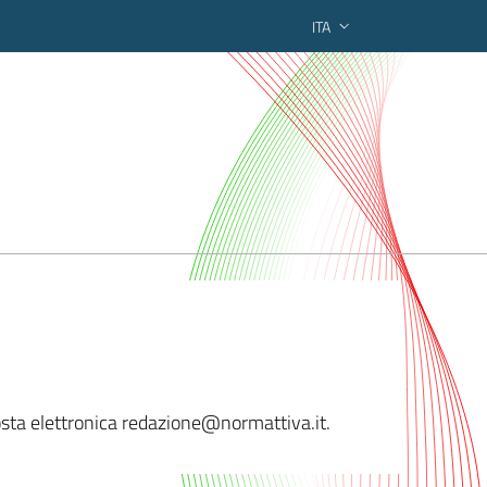
ITA
ederato regionale
 posta elettronica redazione@norm
attiva.it.