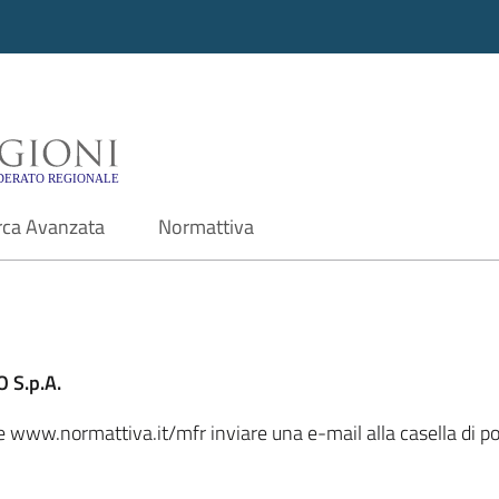
i - Motore di ricerca f
rca Avanzata
Normattiva
 S.p.A.
ale www.normattiva.it/mfr inviare una e-mail alla casella di