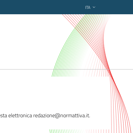
ITA
ederato regionale
 posta elettronica redazione@normat
tiva.it.