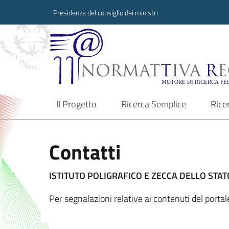
Presidenza del consiglio dei ministri
Normattiva Region
Il Progetto
Ricerca Semplice
Rice
current
Contatti
ISTITUTO POLIGRAFICO E ZECCA DELLO STATO
Per segnalazioni relative ai contenuti del port