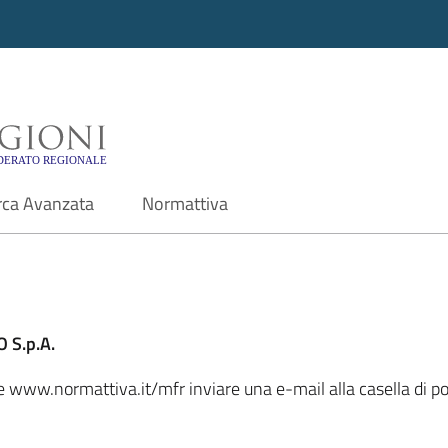
i - Motore di ricerca f
rca Avanzata
Normattiva
 S.p.A.
ale www.normattiva.it/mfr inviare una e-mail alla casella di