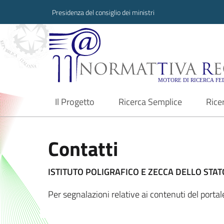
Presidenza del consiglio dei ministri
Normattiva Region
Il Progetto
Ricerca Semplice
Rice
current
Contatti
ISTITUTO POLIGRAFICO E ZECCA DELLO STATO
Per segnalazioni relative ai contenuti del porta