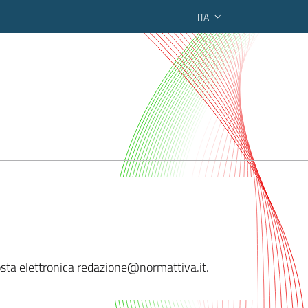
ITA
ederato regionale
osta elettronica redazion
e@normattiva.it.