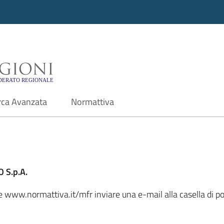
i - Motore di ricerca f
rca Avanzata
Normattiva
 S.p.A.
le www.normattiva.it/mfr inviare una e-mail alla casella di p