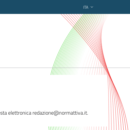
ITA
ederato regionale
 posta elettronica redazione@normattiv
a.it.