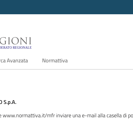
i - Motore di ricerca f
rca Avanzata
Normattiva
 S.p.A.
ale www.normattiva.it/mfr inviare una e-mail alla casella di