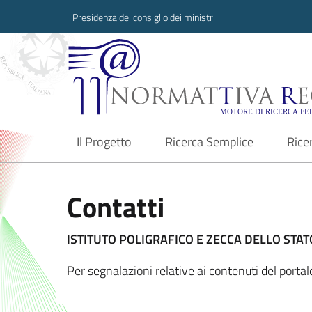
Presidenza del consiglio dei ministri
Normattiva Region
Il Progetto
Ricerca Semplice
Rice
current
Contatti
ISTITUTO POLIGRAFICO E ZECCA DELLO STATO
Per segnalazioni relative ai contenuti del port