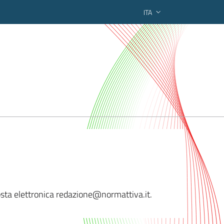
ITA
ederato regionale
osta elettronica redazion
e@normattiva.it.