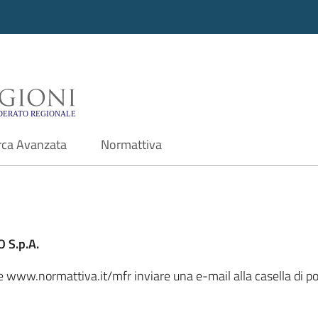
i - Motore di ricerca f
rca Avanzata
Normattiva
 S.p.A.
le www.normattiva.it/mfr inviare una e-mail alla casella di p