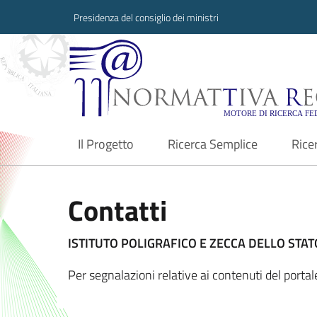
Presidenza del consiglio dei ministri
Normattiva Region
Il Progetto
Ricerca Semplice
Rice
current
Contatti
ISTITUTO POLIGRAFICO E ZECCA DELLO STATO
Per segnalazioni relative ai contenuti del porta