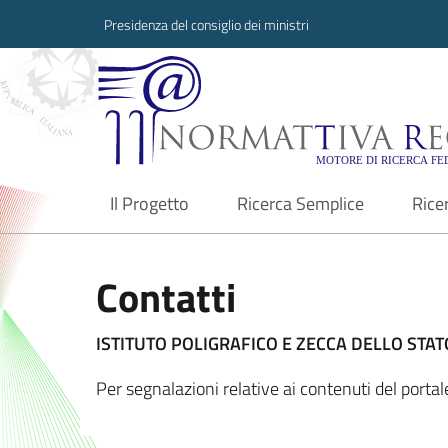
Presidenza del consiglio dei ministri
Normattiva Region
Il Progetto
Ricerca Semplice
Rice
current
Contatti
ISTITUTO POLIGRAFICO E ZECCA DELLO STATO
Per segnalazioni relative ai contenuti del porta