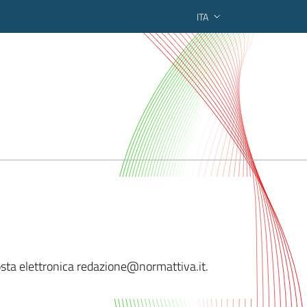
ITA
ederato regionale
sta elettronica redazi
one@normattiva.it.