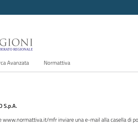
i - Motore di ricerca f
rca Avanzata
Normattiva
 S.p.A.
le www.normattiva.it/mfr inviare una e-mail alla casella di po