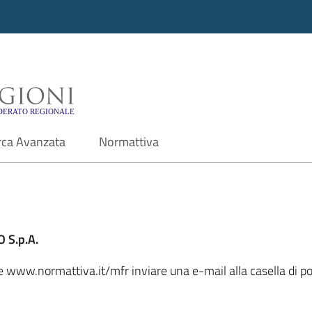
i - Motore di ricerca f
rca Avanzata
Normattiva
 S.p.A.
le www.normattiva.it/mfr inviare una e-mail alla casella di po