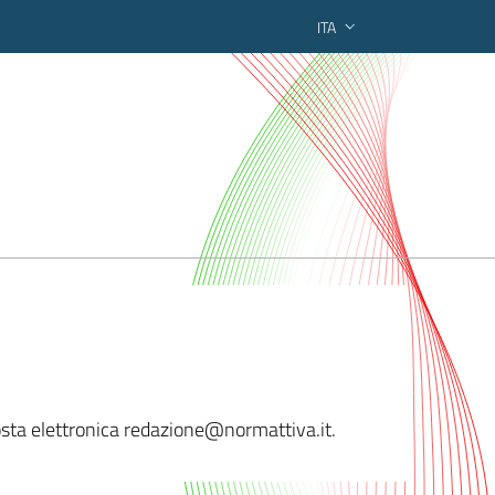
ITA
ederato regionale
sta elettronica reda
zione@normattiva.it.