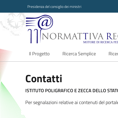
Presidenza del consiglio dei ministri
Normattiva Region
Il Progetto
Ricerca Semplice
Rice
current
Contatti
ISTITUTO POLIGRAFICO E ZECCA DELLO STATO
Per segnalazioni relative ai contenuti del porta