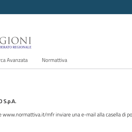
i - Motore di ricerca f
rca Avanzata
Normattiva
 S.p.A.
ale www.normattiva.it/mfr inviare una e-mail alla casella di 