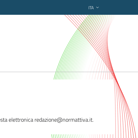
ITA
ederato regionale
posta elettronica redazione@normattiva.i
t.