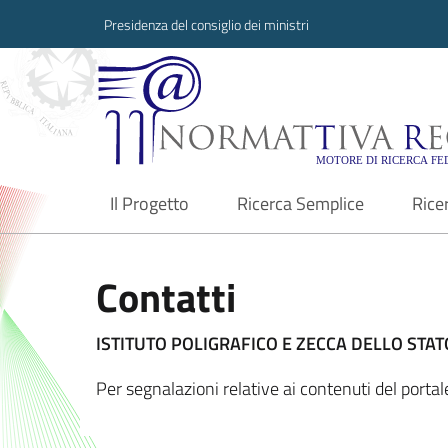
Presidenza del consiglio dei ministri
Normattiva Region
Il Progetto
Ricerca Semplice
Rice
current
Contatti
ISTITUTO POLIGRAFICO E ZECCA DELLO STATO
Per segnalazioni relative ai contenuti del port