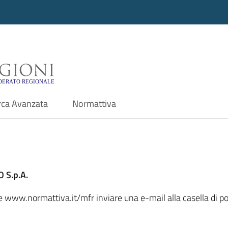
i - Motore di ricerca f
rca Avanzata
Normattiva
 S.p.A.
ale www.normattiva.it/mfr inviare una e-mail alla casella di