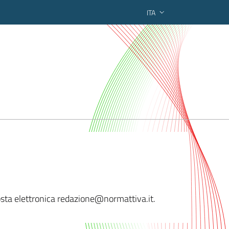
ITA
ederato regionale
 posta elettronica redazione@norma
ttiva.it.