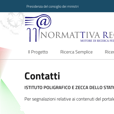
Presidenza del consiglio dei ministri
Normattiva Region
Il Progetto
Ricerca Semplice
Rice
current
Contatti
ISTITUTO POLIGRAFICO E ZECCA DELLO STATO
Per segnalazioni relative ai contenuti del port