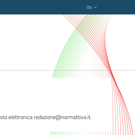
ITA
ederato regionale
 posta elettronica redazione@normatti
va.it.