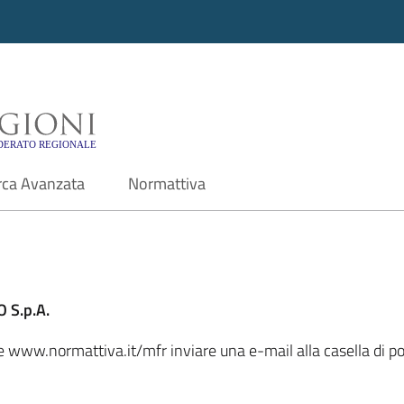
i - Motore di ricerca f
rca Avanzata
Normattiva
 S.p.A.
ale www.normattiva.it/mfr inviare una e-mail alla casella di