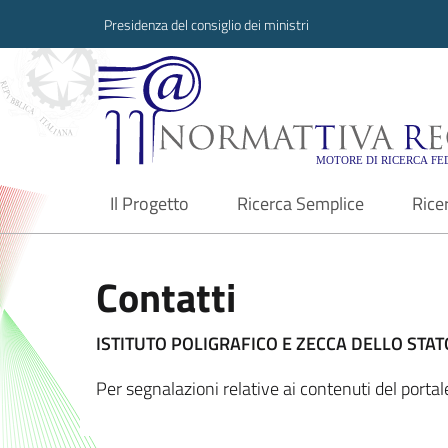
Presidenza del consiglio dei ministri
Normattiva Region
Il Progetto
Ricerca Semplice
Rice
current
Contatti
ISTITUTO POLIGRAFICO E ZECCA DELLO STATO
Per segnalazioni relative ai contenuti del port