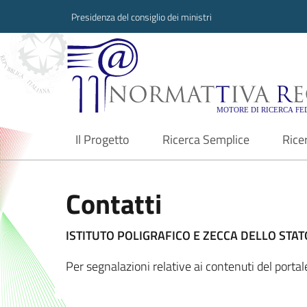
Presidenza del consiglio dei ministri
Normattiva Region
Il Progetto
Ricerca Semplice
Rice
current
Contatti
ISTITUTO POLIGRAFICO E ZECCA DELLO STATO
Per segnalazioni relative ai contenuti del port