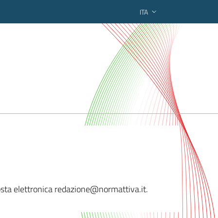
ITA
ederato regionale
 posta elettronica redazione@normat
tiva.it.