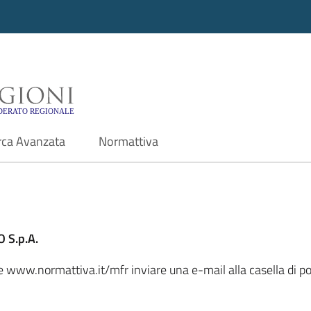
i - Motore di ricerca f
rca Avanzata
Normattiva
 S.p.A.
ale www.normattiva.it/mfr inviare una e-mail alla casella di