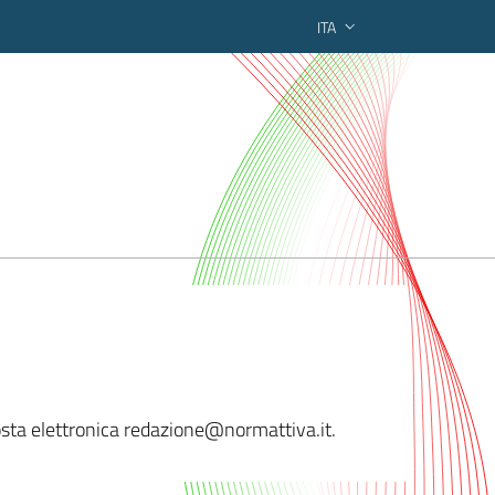
ITA
ederato regionale
 posta elettronica redazione@normatt
iva.it.