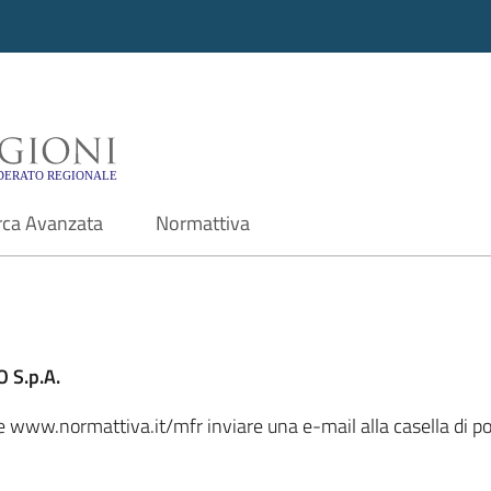
i - Motore di ricerca f
rca Avanzata
Normattiva
 S.p.A.
ale www.normattiva.it/mfr inviare una e-mail alla casella di