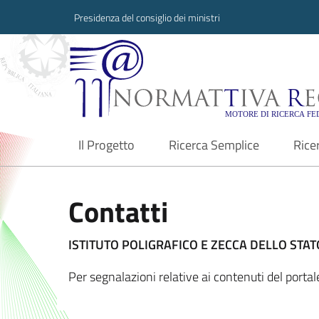
Presidenza del consiglio dei ministri
Normattiva Region
Il Progetto
Ricerca Semplice
Rice
current
Contatti
ISTITUTO POLIGRAFICO E ZECCA DELLO STATO
Per segnalazioni relative ai contenuti del porta