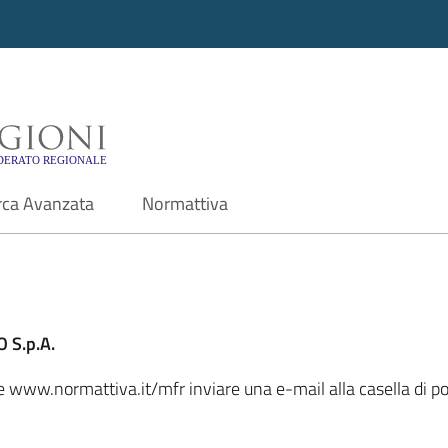
i - Motore di ricerca f
rca Avanzata
Normattiva
 S.p.A.
le www.normattiva.it/mfr inviare una e-mail alla casella di po