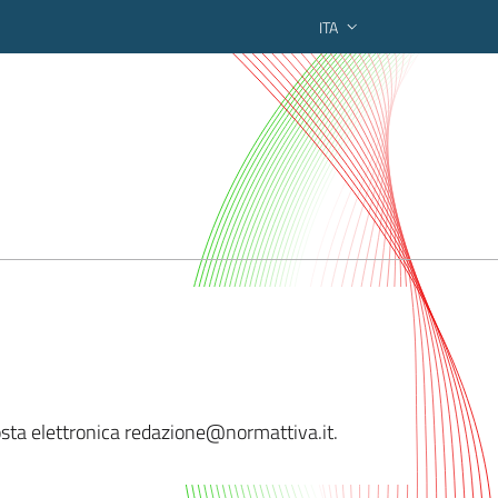
ITA
ederato regionale
sta elettronica redazio
ne@normattiva.it.