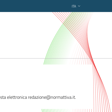
ITA
ederato regionale
 posta elettronica redazione@normatti
va.it.