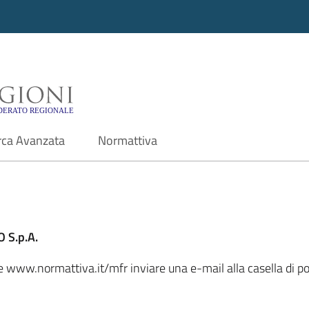
i - Motore di ricerca f
rca Avanzata
Normattiva
 S.p.A.
ale www.normattiva.it/mfr inviare una e-mail alla casella di