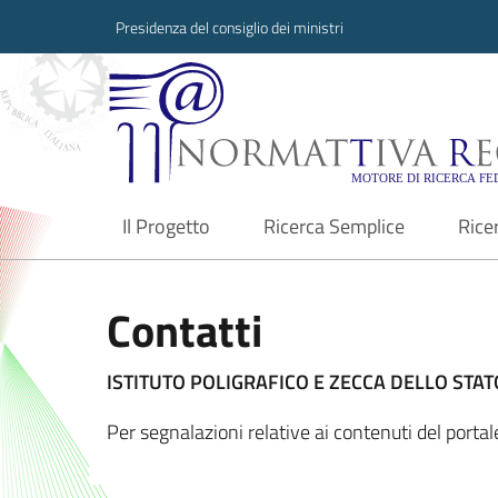
Presidenza del consiglio dei ministri
Normattiva Region
Il Progetto
Ricerca Semplice
Rice
current
Contatti
ISTITUTO POLIGRAFICO E ZECCA DELLO STATO
Per segnalazioni relative ai contenuti del port