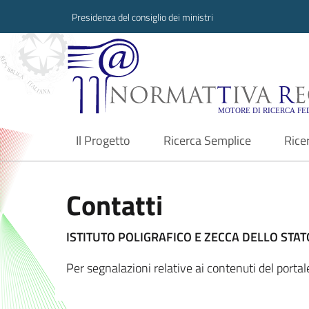
Presidenza del consiglio dei ministri
Normattiva Region
Il Progetto
Ricerca Semplice
Rice
current
Contatti
ISTITUTO POLIGRAFICO E ZECCA DELLO STATO
Per segnalazioni relative ai contenuti del porta