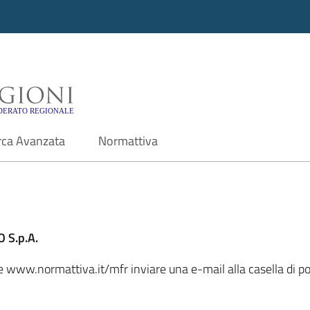
i - Motore di ricerca f
rca Avanzata
Normattiva
 S.p.A.
le www.normattiva.it/mfr inviare una e-mail alla casella di po