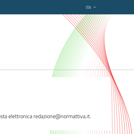
ITA
ederato regionale
sta elettronica redazi
one@normattiva.it.