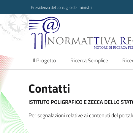
Presidenza del consiglio dei ministri
Normattiva Region
Il Progetto
Ricerca Semplice
Rice
current
Contatti
ISTITUTO POLIGRAFICO E ZECCA DELLO STATO
Per segnalazioni relative ai contenuti del port