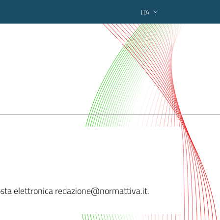
ITA
ederato regionale
 posta elettronica redazione@normattiv
a.it.