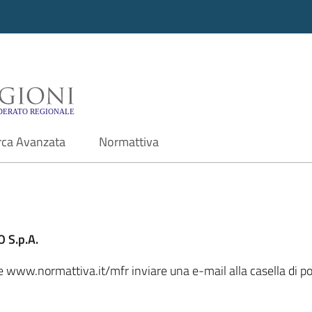
i - Motore di ricerca f
rca Avanzata
Normattiva
 S.p.A.
ale www.normattiva.it/mfr inviare una e-mail alla casella di