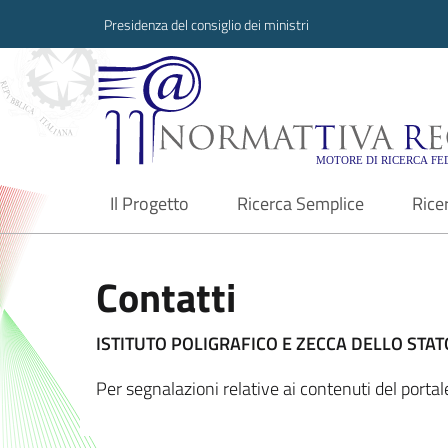
Presidenza del consiglio dei ministri
Normattiva Region
Il Progetto
Ricerca Semplice
Rice
current
Contatti
ISTITUTO POLIGRAFICO E ZECCA DELLO STATO
Per segnalazioni relative ai contenuti del port