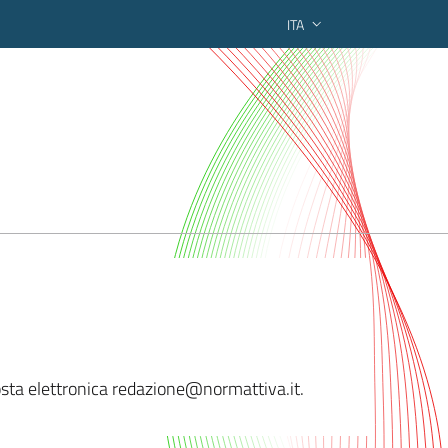
ITA
ederato regionale
 posta elettronica redazione@normattiva
.it.