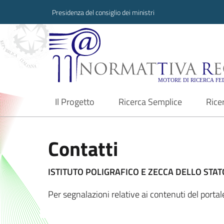
Presidenza del consiglio dei ministri
Normattiva Region
Il Progetto
Ricerca Semplice
Rice
current
Contatti
ISTITUTO POLIGRAFICO E ZECCA DELLO STATO
Per segnalazioni relative ai contenuti del porta