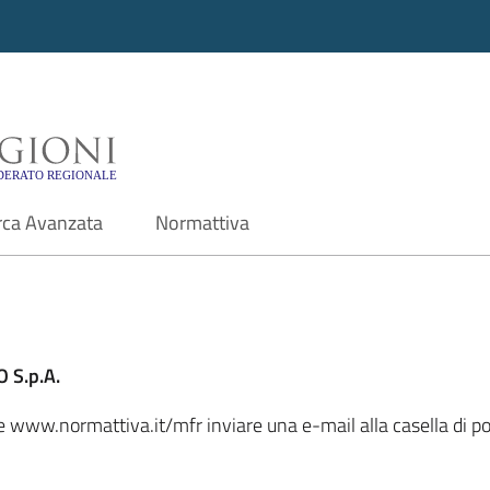
i - Motore di ricerca f
rca Avanzata
Normattiva
 S.p.A.
le www.normattiva.it/mfr inviare una e-mail alla casella di po