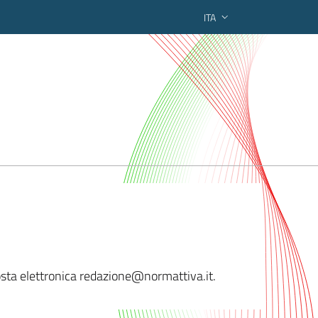
ITA
ederato regionale
sta elettronica reda
zione@normattiva.it.