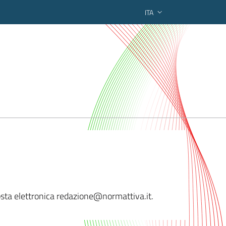
ITA
ederato regionale
posta elettronica redazione@
normattiva.it.