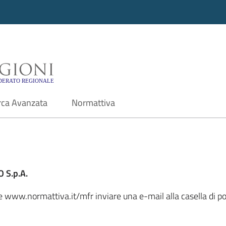
i - Motore di ricerca f
rca Avanzata
Normattiva
 S.p.A.
ale www.normattiva.it/mfr inviare una e-mail alla casella di 