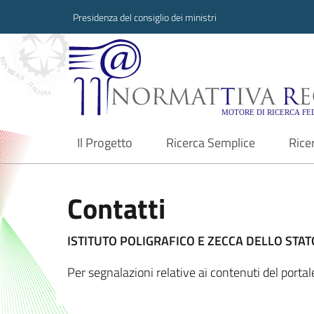
Presidenza del consiglio dei ministri
Normattiva Region
Il Progetto
Ricerca Semplice
Rice
current
Contatti
ISTITUTO POLIGRAFICO E ZECCA DELLO STATO
Per segnalazioni relative ai contenuti del port