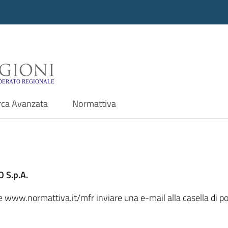
i - Motore di ricerca f
rca Avanzata
Normattiva
 S.p.A.
le www.normattiva.it/mfr inviare una e-mail alla casella di p