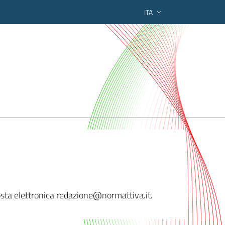
ITA
ederato regionale
osta elettronica redaz
ione@normattiva.it.