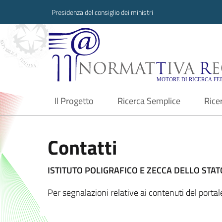
Presidenza del consiglio dei ministri
Normattiva Region
Il Progetto
Ricerca Semplice
Rice
current
Contatti
ISTITUTO POLIGRAFICO E ZECCA DELLO STATO
Per segnalazioni relative ai contenuti del porta