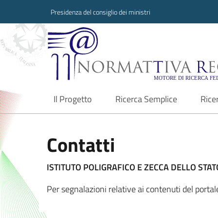
Presidenza del consiglio dei ministri
Normattiva Region
Il Progetto
Ricerca Semplice
Rice
current
Contatti
ISTITUTO POLIGRAFICO E ZECCA DELLO STATO
Per segnalazioni relative ai contenuti del port