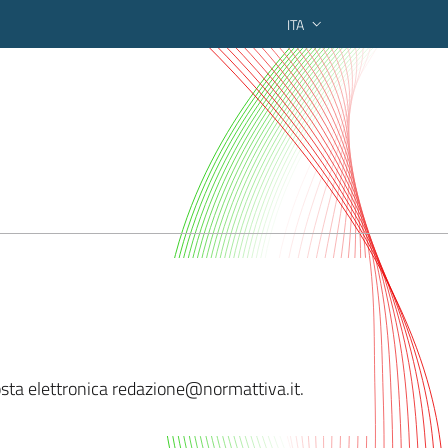
ITA
ederato regionale
 posta elettronica redazione@normatti
va.it.