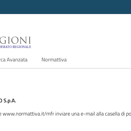
i - Motore di ricerca f
rca Avanzata
Normattiva
 S.p.A.
ale www.normattiva.it/mfr inviare una e-mail alla casella di