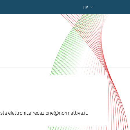
ITA
ederato regionale
posta elettronica redazione@nor
mattiva.it.