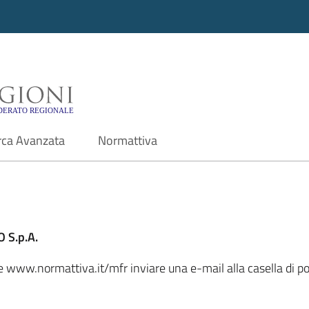
i - Motore di ricerca f
rca Avanzata
Normattiva
 S.p.A.
ale www.normattiva.it/mfr inviare una e-mail alla casella di 