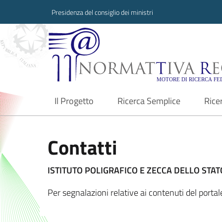
Presidenza del consiglio dei ministri
Normattiva Region
Il Progetto
Ricerca Semplice
Rice
current
Contatti
ISTITUTO POLIGRAFICO E ZECCA DELLO STATO
Per segnalazioni relative ai contenuti del port