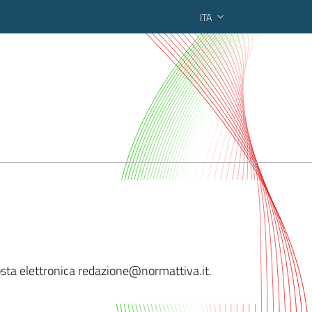
ITA
ederato regionale
posta elettronica redazione@
normattiva.it.