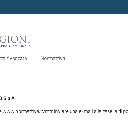
i - Motore di ricerca f
rca Avanzata
Normattiva
 S.p.A.
ale www.normattiva.it/mfr inviare una e-mail alla casella di 