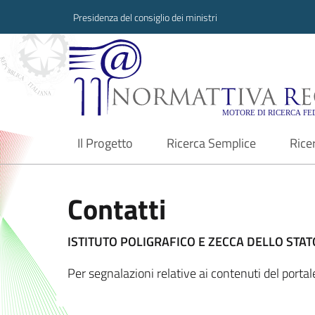
Presidenza del consiglio dei ministri
Normattiva Region
Il Progetto
Ricerca Semplice
Rice
current
Contatti
ISTITUTO POLIGRAFICO E ZECCA DELLO STATO
Per segnalazioni relative ai contenuti del port