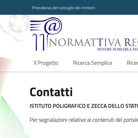
Presidenza del consiglio dei ministri
Normattiva Region
Il Progetto
Ricerca Semplice
Rice
current
Contatti
ISTITUTO POLIGRAFICO E ZECCA DELLO STATO
Per segnalazioni relative ai contenuti del porta