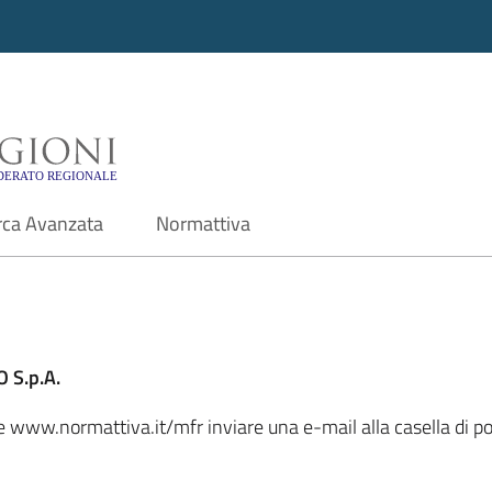
i - Motore di ricerca f
rca Avanzata
Normattiva
 S.p.A.
le www.normattiva.it/mfr inviare una e-mail alla casella di po