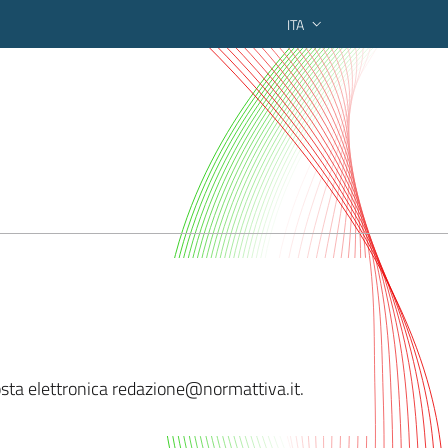
ITA
ederato regionale
sta elettronica redazio
ne@normattiva.it.