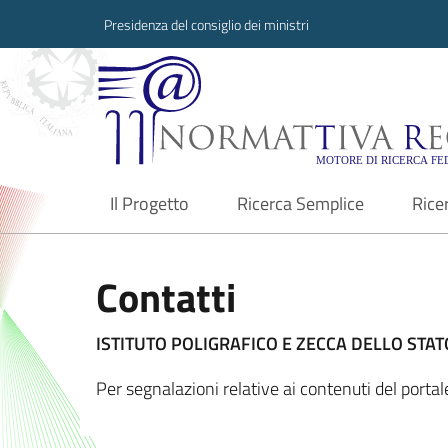
Presidenza del consiglio dei ministri
Normattiva Region
Il Progetto
Ricerca Semplice
Rice
current
Contatti
ISTITUTO POLIGRAFICO E ZECCA DELLO STATO
Per segnalazioni relative ai contenuti del port