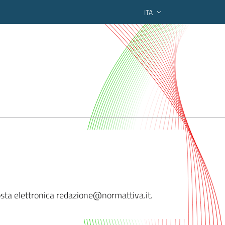
ITA
ederato regionale
posta elettronica redazione@no
rmattiva.it.