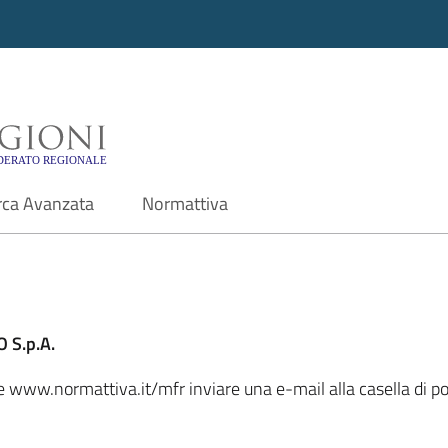
i - Motore di ricerca f
rca Avanzata
Normattiva
 S.p.A.
ale www.normattiva.it/mfr inviare una e-mail alla casella di 