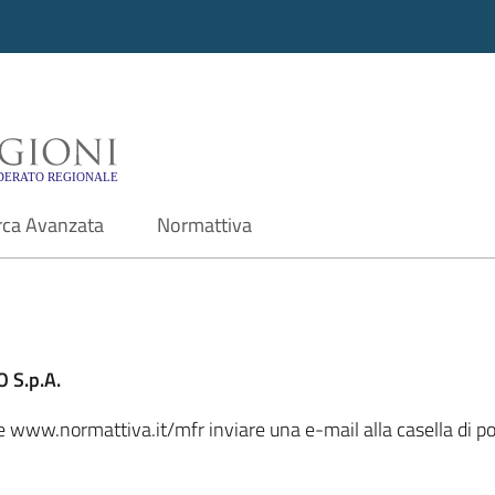
i - Motore di ricerca f
rca Avanzata
Normattiva
 S.p.A.
ale www.normattiva.it/mfr inviare una e-mail alla casella di