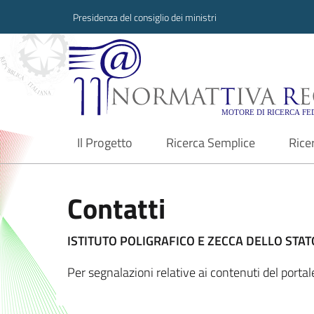
Presidenza del consiglio dei ministri
Normattiva Region
Il Progetto
Ricerca Semplice
Rice
current
Contatti
ISTITUTO POLIGRAFICO E ZECCA DELLO STATO
Per segnalazioni relative ai contenuti del port