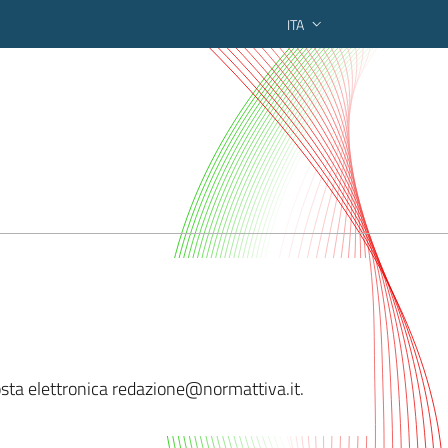
ITA
ederato regionale
 posta elettronica redazione@norm
attiva.it.