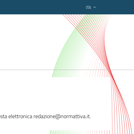
ITA
ederato regionale
sta elettronica red
azione@normattiva.it.