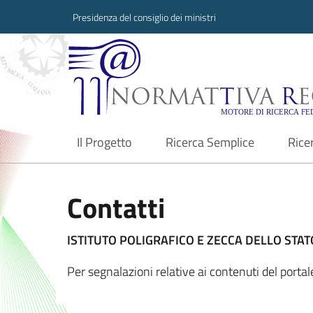
Presidenza del consiglio dei ministri
Normattiva Region
Il Progetto
Ricerca Semplice
Rice
current
Contatti
ISTITUTO POLIGRAFICO E ZECCA DELLO STATO
Per segnalazioni relative ai contenuti del porta