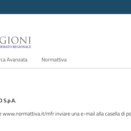
i - Motore di ricerca f
rca Avanzata
Normattiva
 S.p.A.
le www.normattiva.it/mfr inviare una e-mail alla casella di po