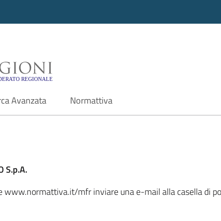
i - Motore di ricerca f
rca Avanzata
Normattiva
 S.p.A.
ale www.normattiva.it/mfr inviare una e-mail alla casella di 