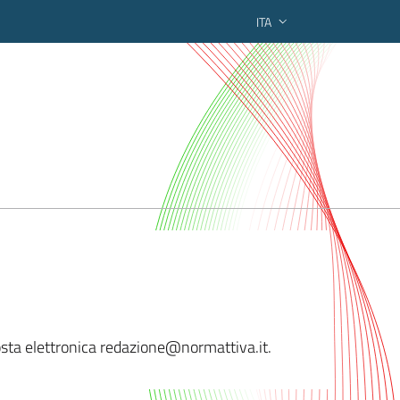
ITA
ederato regionale
posta elettronica redazione@
normattiva.it.