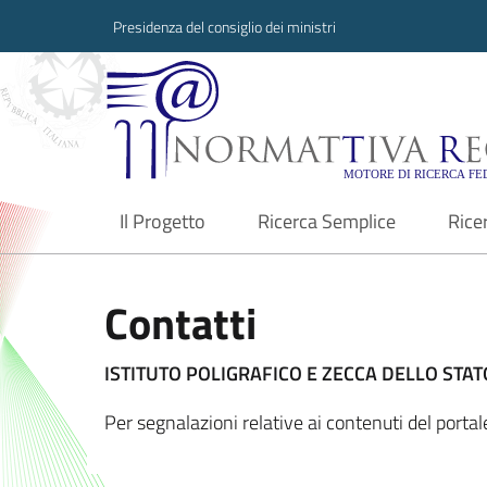
Presidenza del consiglio dei ministri
Normattiva Region
Il Progetto
Ricerca Semplice
Rice
current
Contatti
ISTITUTO POLIGRAFICO E ZECCA DELLO STATO
Per segnalazioni relative ai contenuti del port