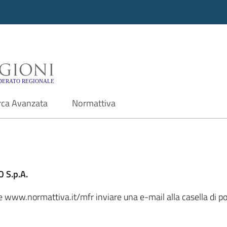
i - Motore di ricerca f
rca Avanzata
Normattiva
 S.p.A.
ale www.normattiva.it/mfr inviare una e-mail alla casella di