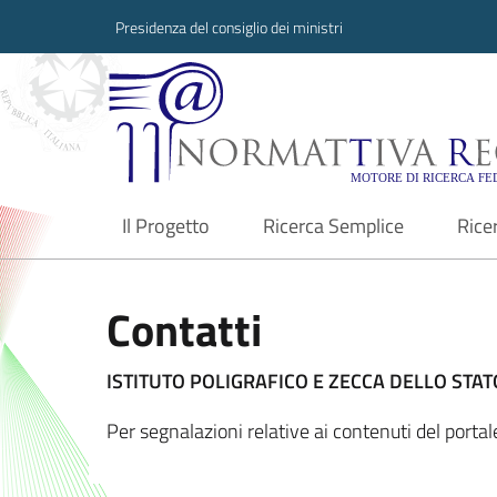
Presidenza del consiglio dei ministri
Normattiva Region
Il Progetto
Ricerca Semplice
Rice
current
Contatti
ISTITUTO POLIGRAFICO E ZECCA DELLO STATO
Per segnalazioni relative ai contenuti del port