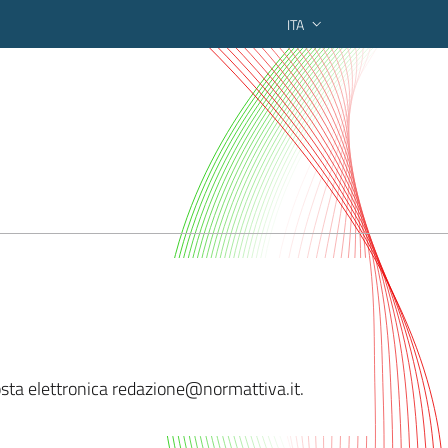
ITA
ederato regionale
 posta elettronica redazione@norm
attiva.it.