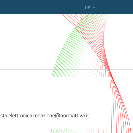
ITA
ederato regionale
 posta elettronica redazione@norma
ttiva.it.