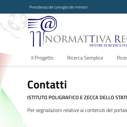
Presidenza del consiglio dei ministri
Normattiva Region
Il Progetto
Ricerca Semplice
Rice
current
Contatti
ISTITUTO POLIGRAFICO E ZECCA DELLO STATO
Per segnalazioni relative ai contenuti del port