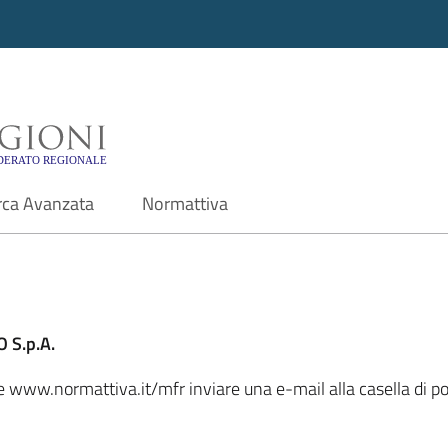
i - Motore di ricerca f
rca Avanzata
Normattiva
 S.p.A.
ale www.normattiva.it/mfr inviare una e-mail alla casella di