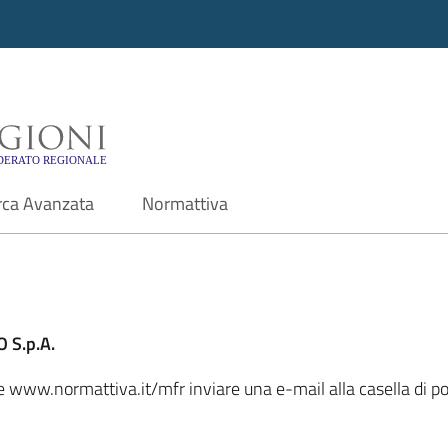
i - Motore di ricerca f
rca Avanzata
Normattiva
 S.p.A.
ale www.normattiva.it/mfr inviare una e-mail alla casella di