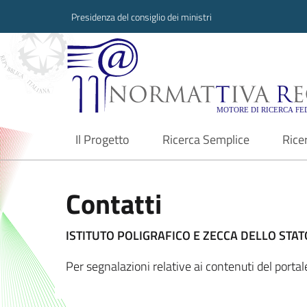
Presidenza del consiglio dei ministri
Normattiva Region
Il Progetto
Ricerca Semplice
Rice
current
Contatti
ISTITUTO POLIGRAFICO E ZECCA DELLO STATO
Per segnalazioni relative ai contenuti del port