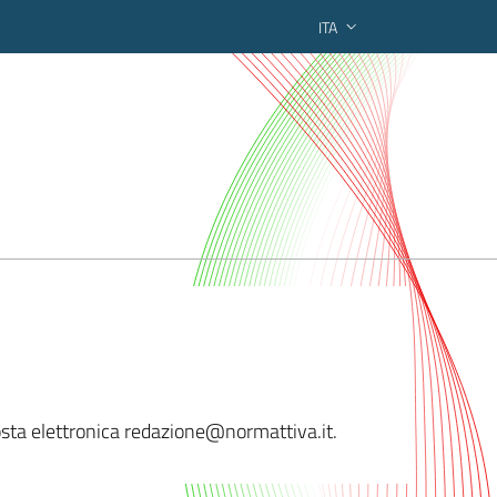
ITA
ederato regionale
 posta elettronica redazione@normattiva
.it.