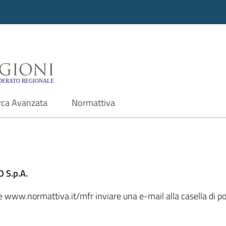
i - Motore di ricerca f
rca Avanzata
Normattiva
 S.p.A.
ale www.normattiva.it/mfr inviare una e-mail alla casella di