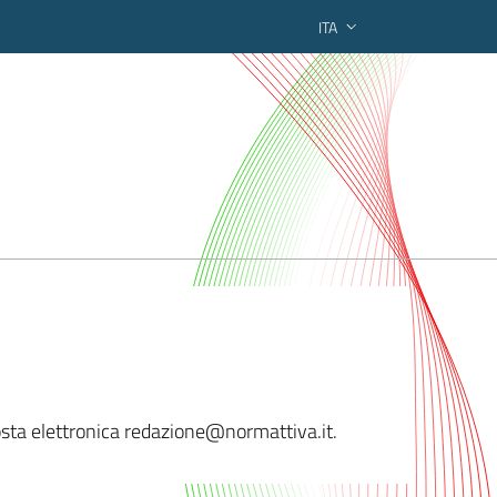
ITA
ederato regionale
 posta elettronica redazione@normatt
iva.it.