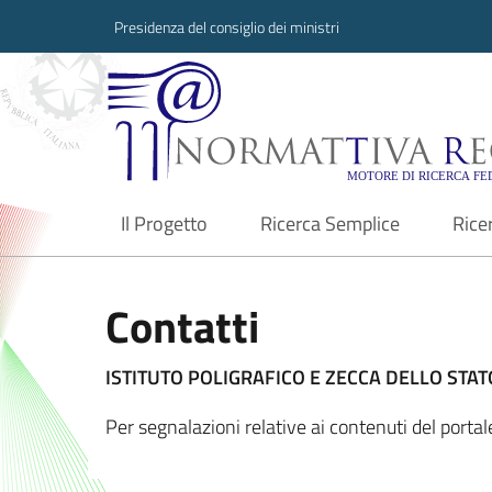
Presidenza del consiglio dei ministri
Normattiva Region
Il Progetto
Ricerca Semplice
Rice
current
Contatti
ISTITUTO POLIGRAFICO E ZECCA DELLO STATO
Per segnalazioni relative ai contenuti del port