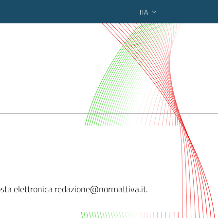
ITA
ederato regionale
 posta elettronica redazione@norma
ttiva.it.