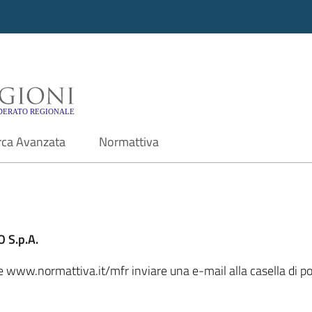
i - Motore di ricerca f
rca Avanzata
Normattiva
 S.p.A.
ale www.normattiva.it/mfr inviare una e-mail alla casella di