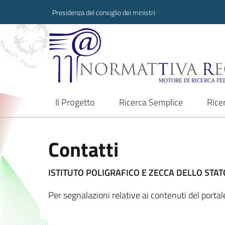
Presidenza del consiglio dei ministri
Normattiva Region
Il Progetto
Ricerca Semplice
Rice
current
Contatti
ISTITUTO POLIGRAFICO E ZECCA DELLO STATO
Per segnalazioni relative ai contenuti del port