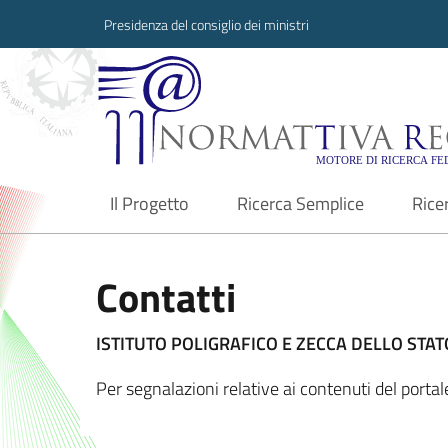
Presidenza del consiglio dei ministri
Normattiva Region
Il Progetto
Ricerca Semplice
Rice
current
Contatti
ISTITUTO POLIGRAFICO E ZECCA DELLO STATO
Per segnalazioni relative ai contenuti del porta