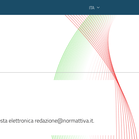
ITA
ederato regionale
sta elettronica red
azione@normattiva.it.