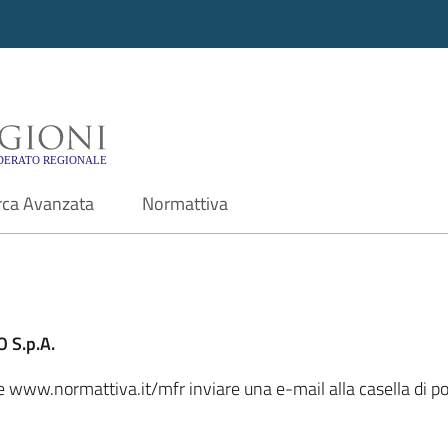
i - Motore di ricerca f
rca Avanzata
Normattiva
 S.p.A.
le www.normattiva.it/mfr inviare una e-mail alla casella di po