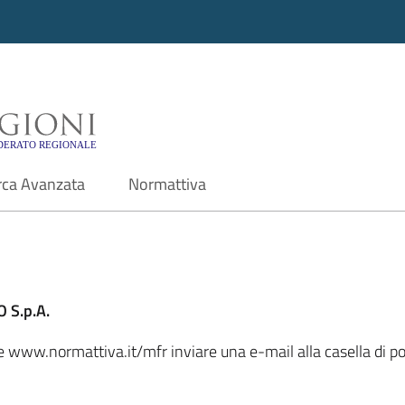
i - Motore di ricerca f
rca Avanzata
Normattiva
 S.p.A.
le www.normattiva.it/mfr inviare una e-mail alla casella di po