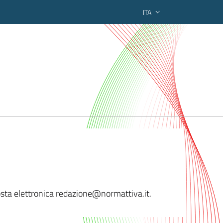
ITA
ederato regionale
sta elettronica red
azione@normattiva.it.