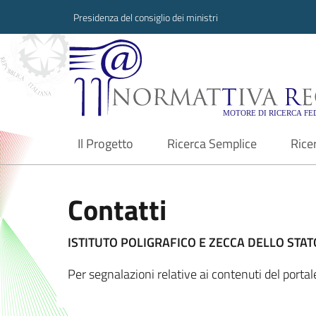
Presidenza del consiglio dei ministri
Normattiva Region
Il Progetto
Ricerca Semplice
Rice
current
Contatti
ISTITUTO POLIGRAFICO E ZECCA DELLO STATO
Per segnalazioni relative ai contenuti del porta