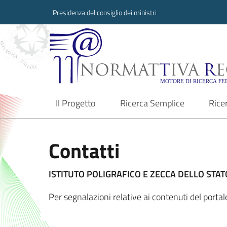
Presidenza del consiglio dei ministri
Normattiva Region
Il Progetto
Ricerca Semplice
Rice
current
Contatti
ISTITUTO POLIGRAFICO E ZECCA DELLO STATO
Per segnalazioni relative ai contenuti del port