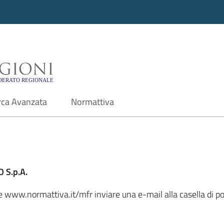
i - Motore di ricerca f
rca Avanzata
Normattiva
 S.p.A.
ale www.normattiva.it/mfr inviare una e-mail alla casella di 