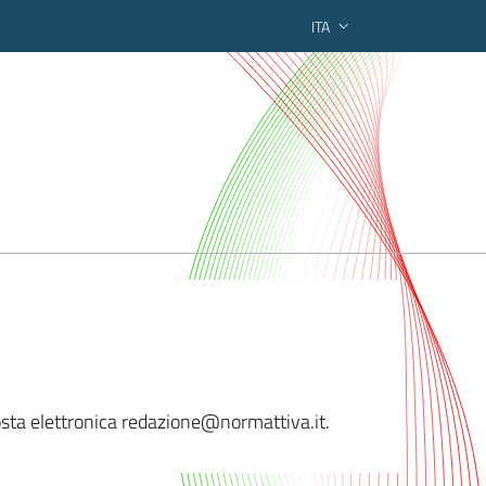
ITA
ederato regionale
posta elettronica redazione@nor
mattiva.it.