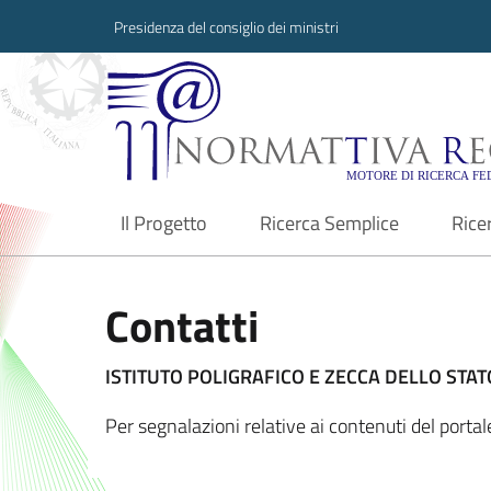
Presidenza del consiglio dei ministri
Normattiva Region
Il Progetto
Ricerca Semplice
Rice
current
Contatti
ISTITUTO POLIGRAFICO E ZECCA DELLO STATO
Per segnalazioni relative ai contenuti del porta