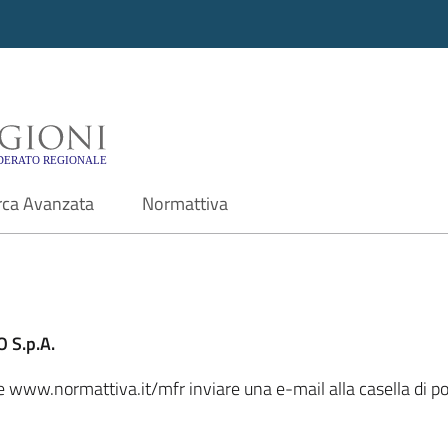
i - Motore di ricerca f
rca Avanzata
Normattiva
 S.p.A.
le www.normattiva.it/mfr inviare una e-mail alla casella di p