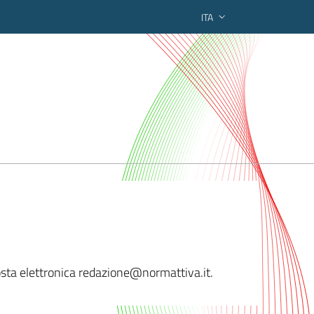
ITA
ederato regionale
osta elettronica redazion
e@normattiva.it.