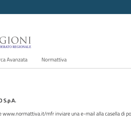
i - Motore di ricerca f
rca Avanzata
Normattiva
 S.p.A.
ale www.normattiva.it/mfr inviare una e-mail alla casella di