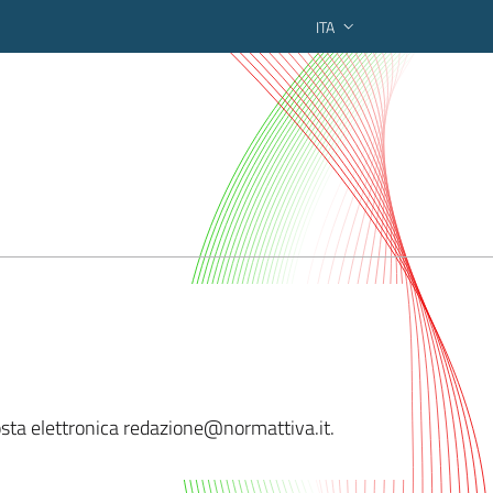
ITA
ederato regionale
 posta elettronica redazione@norm
attiva.it.