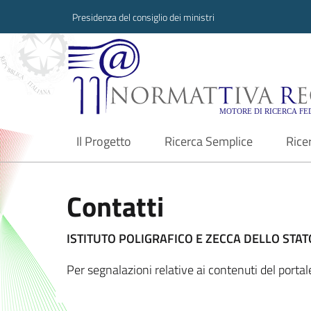
Presidenza del consiglio dei ministri
Normattiva Region
Il Progetto
Ricerca Semplice
Rice
current
Contatti
ISTITUTO POLIGRAFICO E ZECCA DELLO STATO
Per segnalazioni relative ai contenuti del port